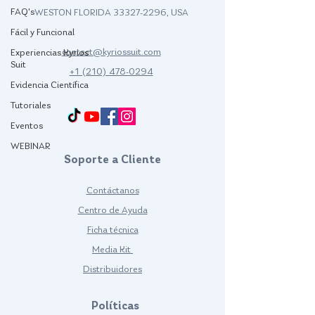
FAQ's
WESTON FLORIDA
33327-2296
, USA
Fácil y Funcional
contact@kyriossuit.com
Experiencias Kyrios
Suit
+1 (210) 478-0294
Evidencia Científica
Francisco Way 10607 Converse San Antonio, TX 78109 SAN ANTONIO, TEXAS, US
Tutoriales
Eventos
WEBINAR
Soporte a Cliente
Contáctanos
Centro de Ayuda
Ficha técnica
Media Kit
Distribuidores
Políticas