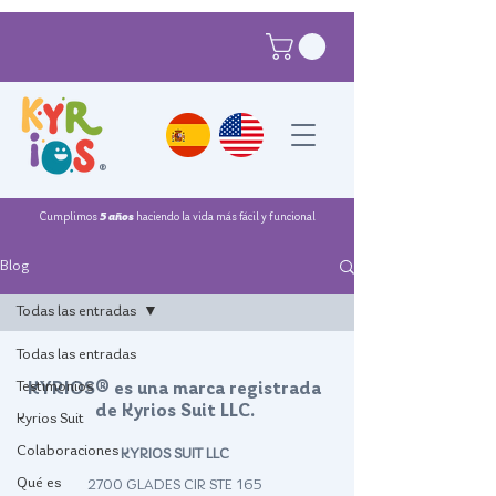
®
Cumplimos
5 años
haciendo la vida más fácil y funcional
Blog
Todas las entradas
Traje control postural
Todas las entradas
Testimonios
KYRIOS® es una marca registrada
de Kyrios Suit LLC.
Kyrios Suit
Colaboraciones
KYRIOS SUIT LLC
Qué es
2700 GLADES CIR STE 165