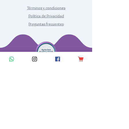
Términos y condiciones
Política de Privacidad
Preguntas frecuentes
KYRIOS SUIT LLC
TRAJE PARA EL CONTROL POSTURAL PARA PACIENTES CON
ALTERACIONES POSTURALES Y/O DE MOVIMIENTO DE
ORIGEN NEUROLÓGICO U ORTOPÉDICO
KYRIOS® es una marca registrada de Kyrios Suit LLC.
Comercializado e importado en los Estados Unidos por Kyrios
Suit LLC, 2700 Glades Cir Ste 165 Weston, Florida 33327 –
2296, USA.
R.S INVIMA 2023DM-0026424.