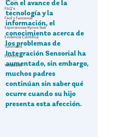
Con el avance de la 
FAQ's
tecnología y la 
Fácil y Funcional
información, el 
Experiencias Kyrios Suit
conocimiento acerca de 
Evidencia Científica
los problemas de 
Tutoriales
Integración Sensorial ha 
Eventos
aumentado, sin embargo, 
WEBINAR
muchos padres 
continúan sin saber qué 
ocurre cuando su hijo 
presenta esta afección. 