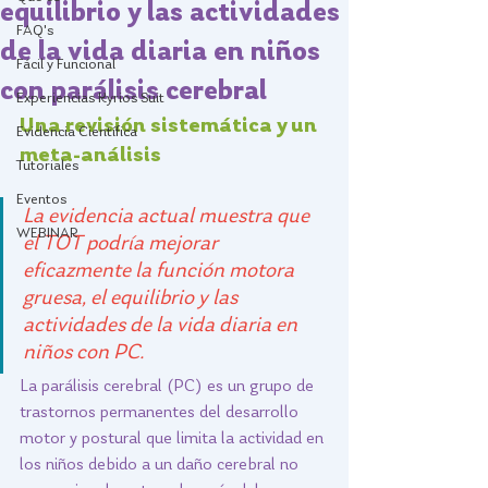
equilibrio y las actividades
FAQ's
de la vida diaria en niños
Fácil y Funcional
con parálisis cerebral
Experiencias Kyrios Suit
Una revisión sistemática y un 
Evidencia Científica
meta-análisis
Tutoriales
Eventos
La evidencia actual muestra que 
WEBINAR
el TOT podría mejorar 
eficazmente la función motora 
gruesa, el equilibrio y las 
actividades de la vida diaria en 
niños con PC. 
La parálisis cerebral (PC) es un grupo de 
trastornos permanentes del desarrollo 
motor y postural que limita la actividad en 
los niños debido a un daño cerebral no 