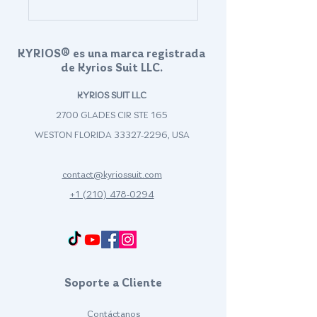
KYRIOS® es una marca registrada
de Kyrios Suit LLC.
KYRIOS SUIT LLC
2700 GLADES CIR STE 165
WESTON FLORIDA
33327-2296
, USA
contact@kyriossuit.com
+1 (210) 478-0294
Francisco Way 10607 Converse San Antonio, TX 78109 SAN ANTONIO, TEXAS, US
Soporte a Cliente
Contáctanos