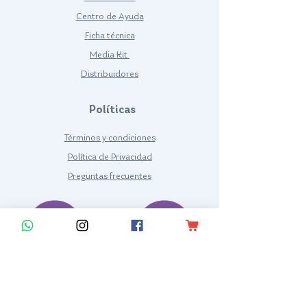
Centro de Ayuda
Ficha técnica
Media Kit
Distribuidores
Políticas
Términos y condiciones
Política de Privacidad
Preguntas frecuentes
KYRIOS SUIT LLC
TRAJE PARA EL CONTROL POSTURAL PARA PACIENTES CON
ALTERACIONES POSTURALES Y/O DE MOVIMIENTO DE