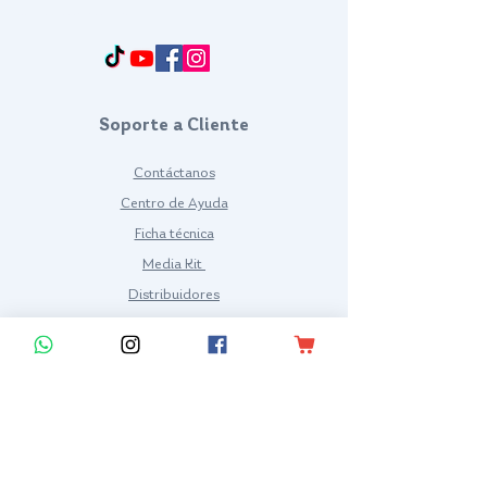
Francisco Way 10607 Converse San Antonio, TX 78109 SAN ANTONIO, TEXAS, US
Soporte a Cliente
Contáctanos
Centro de Ayuda
Ficha técnica
Media Kit
Distribuidores
Políticas
Términos y condiciones
Política de Privacidad
Preguntas frecuentes