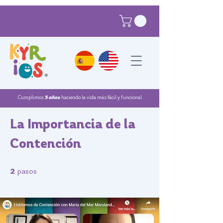
®
Cumplimos
5 años
haciendo la vida más fácil y funcional
La Importancia de la
Contención
2 pasos
2
pasos