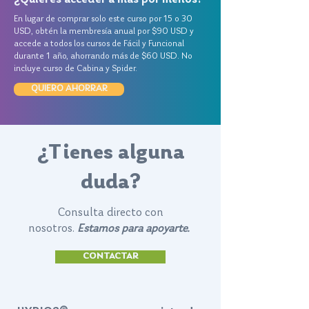
En lugar de comprar solo este curso por 15 o 30
USD, obtén la membresía anual por $90 USD y
accede a todos los cursos de Fácil y Funcional
durante 1 año, ahorrando más de $60 USD. No
incluye curso de Cabina y Spider.
QUIERO AHORRAR
¿Tienes alguna
duda?
Consulta directo con
nosotros.
Estamos para apoyarte.
CONTACTAR