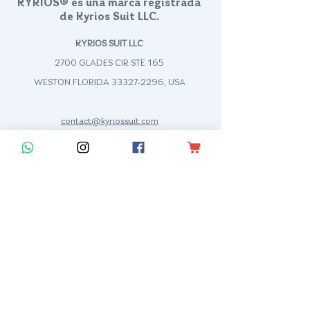
KYRIOS® es una marca registrada
de Kyrios Suit LLC.
KYRIOS SUIT LLC
2700 GLADES CIR STE 165
WESTON FLORIDA
33327-2296
, USA
contact@kyriossuit.com
+1 (210) 478-0294
Francisco Way 10607 Converse San Antonio, TX 78109 SAN ANTONIO, TEXAS, US
Soporte a Cliente
Contáctanos
Centro de Ayuda
Ficha técnica