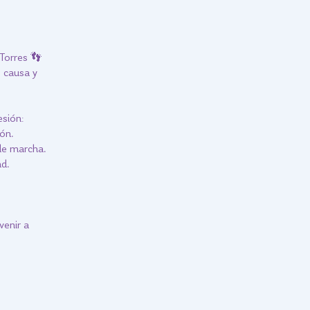
Torres 👣
o causa y
esión:
ón.
de marcha.
ad.
venir a