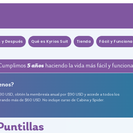
s y Después
Qué es Kyrios Suit
Tienda
Fácil y Funciona
Cumplimos
5 años
haciendo la vida más fácil y funciona
enos?
o 30 USD, obtén la membresía anual por $90 USD y accede a todos los
orrando más de $60 USD. No incluye curso de Cabina y Spider.
untillas