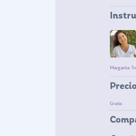
Instr
Margarita To
Preci
Gratis
Compa