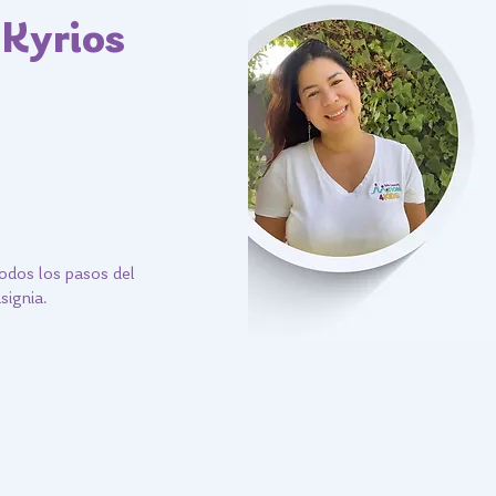
 Kyrios
odos los pasos del
signia.