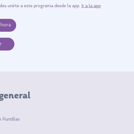
es unirte a este programa desde la app.
Ir a la app
ahora
e
 general
 Puntillas