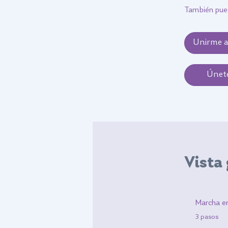
También pued
Unirme 
Únet
Vista
Marcha en
.
3 pasos