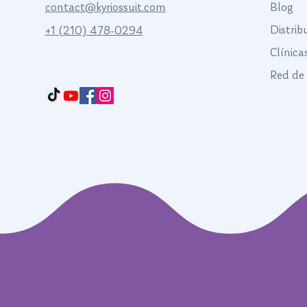
contact@kyriossuit.com
Blog
Distrib
+1 (210) 478-0294
Clínica
Francisco Way 10607 Converse San Antonio, TX 78109 SAN ANTONIO, TEXAS,
US
Red de 