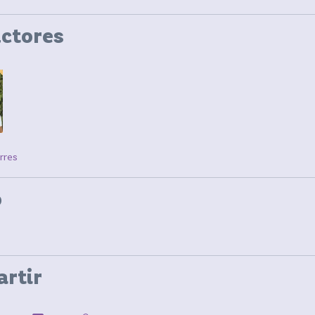
uctores
rres
o
rtir