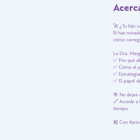
Acerc
🚀 ¿Tu hijo 
Si has notado
cómo corregir
La Dra. Marga
✅ Por qué al
✅ Cómo el pr
✅ Estrategias
✅ El papel de
🎯 No dejes q
🔗 Accede a 
tiempo.
🎽 Con Kyrios