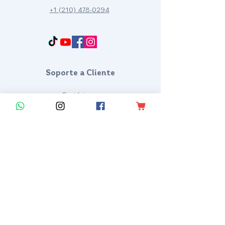
+1 (210) 478-0294
Francisco Way 10607 Converse San Antonio, TX 78109 SAN ANTONIO, TEXAS, US
Soporte a Cliente
Contáctanos
Centro de Ayuda
Ficha técnica
Media Kit
Distribuidores
Políticas
Términos y condiciones
Política de Privacidad