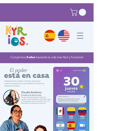
®
Cumplimos
5 años
haciendo la vida más fácil y funcional