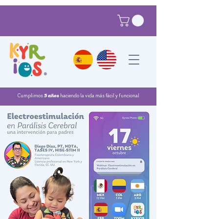
®
Cumplimos
5 años
haciendo la vida más fácil y funcional