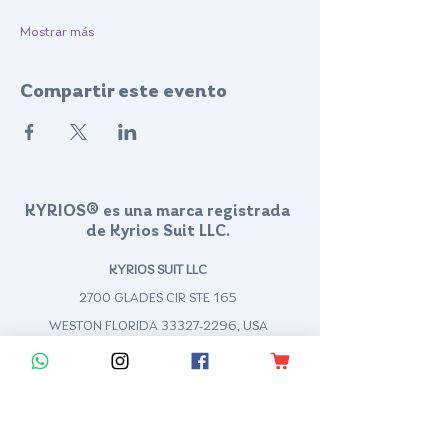
Mostrar más
Compartir este evento
KYRIOS® es una marca registrada
de Kyrios Suit LLC.
KYRIOS SUIT LLC
2700 GLADES CIR STE 165
WESTON FLORIDA
33327-2296
, USA
contact@kyriossuit.com
+1 (210) 478-0294
Francisco Way 10607 Converse San Antonio, TX 78109 SAN ANTONIO, TEXAS, US