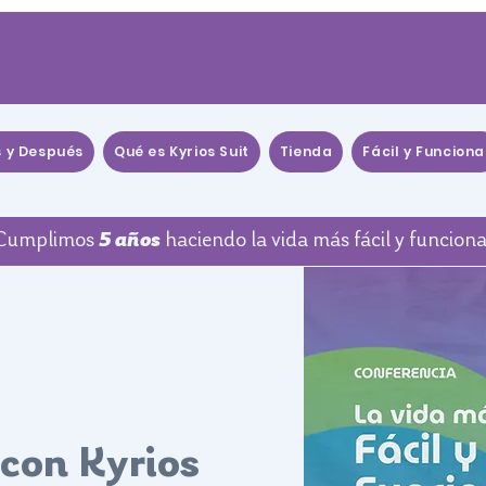
s y Después
Qué es Kyrios Suit
Tienda
Fácil y Funciona
Cumplimos
5 años
haciendo la vida más fácil y funciona
 con Kyrios