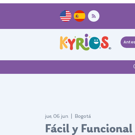
Ante
®
jue, 06 jun
  |  
Bogotá
Fácil y Funcional