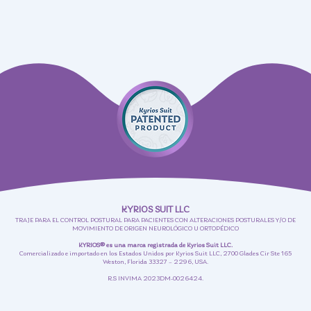
KYRIOS SUIT LLC
TRAJE PARA EL CONTROL POSTURAL PARA PACIENTES CON ALTERACIONES POSTURALES Y/O DE
MOVIMIENTO DE ORIGEN NEUROLÓGICO U ORTOPÉDICO
KYRIOS® es una marca registrada de Kyrios Suit LLC.
Comercializado e importado en los Estados Unidos por Kyrios Suit LLC, 2700 Glades Cir Ste 165
Weston, Florida 33327 – 2296, USA.
R.S INVIMA 2023DM-0026424.