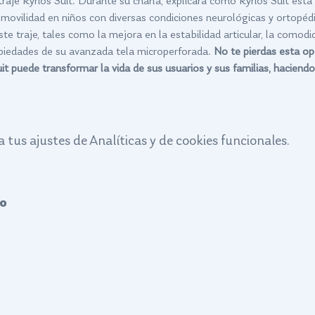
raje Kyrios Suit. Durante su charla, explicará cómo Kyrios Suit está
 movilidad en niños con diversas condiciones neurológicas y ortopéd
ste traje, tales como la mejora en la estabilidad articular, la comodid
piedades de su avanzada tela microperforada. 
No te pierdas esta op
puede transformar la vida de sus usuarios y sus familias, haciendo l
tus ajustes de Analíticas y de cookies funcionales.
o