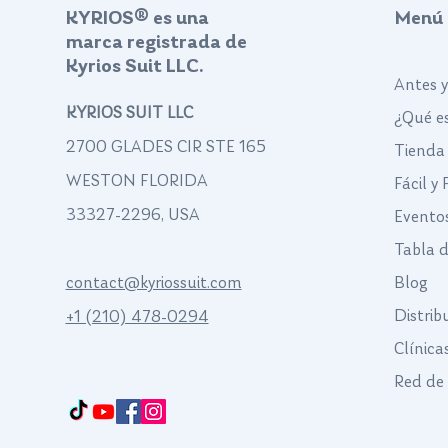
KYRIOS® es una
Menú
marca registrada de
Kyrios Suit LLC.
Antes 
KYRIOS SUIT LLC
¿Qué es
2700 GLADES CIR STE 165
Tienda
WESTON FLORIDA
Fácil y
33327-2296, USA
Evento
Tabla 
contact@kyriossuit.com
Blog
Distrib
+1 (210) 478-0294
Clínica
Francisco Way 10607 Converse San Antonio, TX 78109 SAN ANTONIO, TEXAS,
US
Red de 