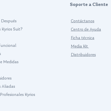
Soporte a Cliente
y Después
Contáctanos
 Kyrios Suit?
Centro de Ayuda
Ficha técnica
 Funcional
Media Kit
s
Distribuidores
de Medidas
uidores
s Aliadas
Profesionales Kyrios