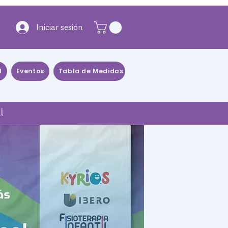
Iniciar sesión
l
Eventos
Tabla de Medidas
Blog
Distribuidores
l