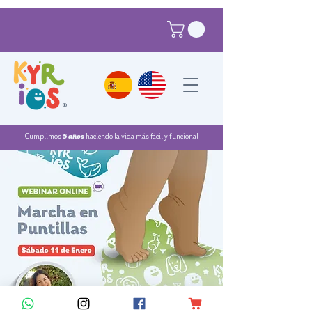
®
Cumplimos
5 años
haciendo la vida más fácil y funcional