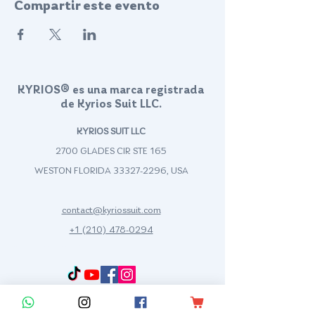
Compartir este evento
KYRIOS® es una marca registrada
de Kyrios Suit LLC.
KYRIOS SUIT LLC
2700 GLADES CIR STE 165
WESTON FLORIDA
33327-2296
, USA
contact@kyriossuit.com
+1 (210) 478-0294
Francisco Way 10607 Converse San Antonio, TX 78109 SAN ANTONIO, TEXAS, US