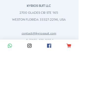
KYRIOS SUIT LLC
2700 GLADES CIR STE 165
WESTON FLORIDA
33327-2296
, USA
contact@kyriossuit.com
+1 (210) 478-0294
Francisco Way 10607 Converse San Antonio, TX 78109 SAN ANTONIO, TEXAS, US
Soporte a Cliente
Contáctanos
Centro de Ayuda
Ficha técnica
Media Kit
Distribuidores