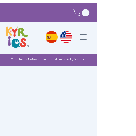
®
Cumplimos
5 años
haciendo la vida más fácil y funcional