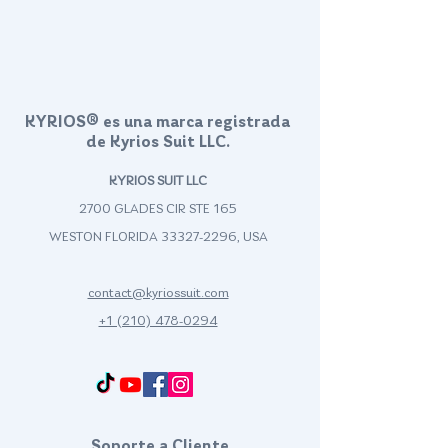
KYRIOS® es una marca registrada
de Kyrios Suit LLC.
KYRIOS SUIT LLC
2700 GLADES CIR STE 165
WESTON FLORIDA
33327-2296
, USA
contact@kyriossuit.com
+1 (210) 478-0294
Francisco Way 10607 Converse San Antonio, TX 78109 SAN ANTONIO, TEXAS, US
Soporte a Cliente