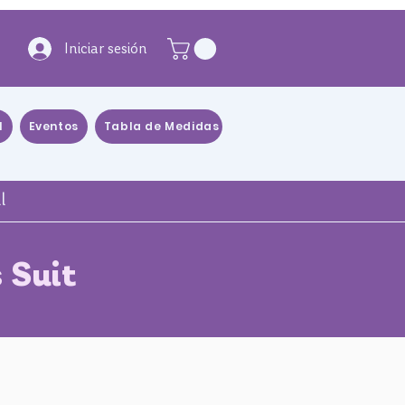
Iniciar sesión
l
Eventos
Tabla de Medidas
Blog
Distribuidores
l
 Suit