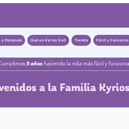
s y Después
Qué es Kyrios Suit
Tienda
Fácil y Funciona
Cumplimos
5 años
haciendo la vida más fácil y funciona
venidos a la Familia Kyrios