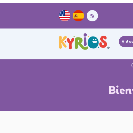
Ante
®
Bien