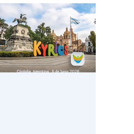
Córdoba, Argentina · 6 de Junio 2026
Kyrios Suit llega a
Córdoba, Argentina
Dos jornadas distintas: para
profesionales y familias, con
enfoque clínico, basadas en
evidencia y orientadas a la
funcionalidad real.