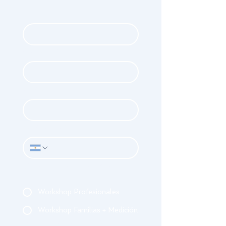
Nombre
*
Apellido
*
Email
*
Whatsapp
*
¿A cuál jornada querés asistir?
*
Workshop Profesionales
Workshop Familias + Medición
¿Alguna consulta o dato