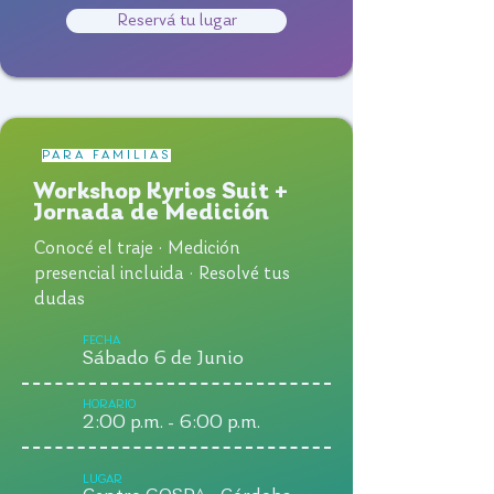
Reservá tu lugar
PARA FAMILIAS
Workshop Kyrios Suit +
Jornada de Medición
Conocé el traje · Medición
presencial incluida · Resolvé tus
dudas
FECHA
Sábado 6 de Junio
HORARIO
2:00 p.m. - 6:00 p.m.
LUGAR