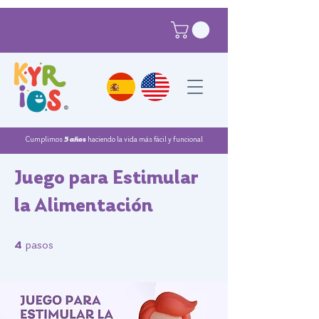
®
Cumplimos
5 años
haciendo la vida más fácil y funcional
Juego para Estimular
la Alimentación
4 pasos
4
pasos