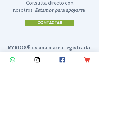
Consulta directo con
nosotros.
Estamos para apoyarte.
CONTACTAR
KYRIOS® es una marca registrada
de Kyrios Suit LLC.
KYRIOS SUIT LLC
2700 GLADES CIR STE 165
WESTON FLORIDA
33327-2296
, USA
contact@kyriossuit.com
+1 (210) 478-0294
Francisco Way 10607 Converse San Antonio, TX 78109 SAN ANTONIO, TEXAS, US