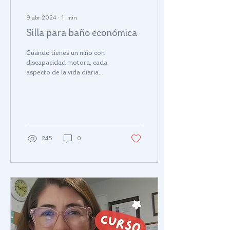
9 abr 2024
∙
1
min
Silla para baño económica
Cuando tienes un niño con
discapacidad motora, cada
aspecto de la vida diaria
puede presentar desafíos
únicos. El baño, en
particular,...
245
0