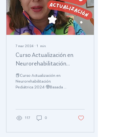
7 mar 2024
∙
1
min
Curso Actualización en
Neurorehabilitación
Pediátrica 2024
📕Curso Actualización en
Neurorehabilitación
Pediátrica 2024 🤓Basada en
evidencia científica y Taller
práctico de confección de
adaptacione
117
0