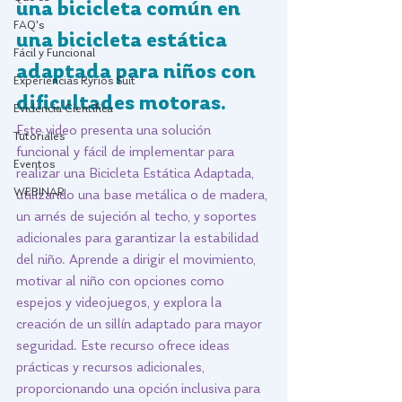
una bicicleta común en 
FAQ's
una bicicleta estática 
Fácil y Funcional
adaptada para niños con 
Experiencias Kyrios Suit
dificultades motoras. 
Evidencia Científica
Este video presenta una solución 
Tutoriales
funcional y fácil de implementar para 
Eventos
realizar una Bicicleta Estática Adaptada, 
WEBINAR
utilizando una base metálica o de madera, 
un arnés de sujeción al techo, y soportes 
adicionales para garantizar la estabilidad 
del niño. Aprende a dirigir el movimiento, 
motivar al niño con opciones como 
espejos y videojuegos, y explora la 
creación de un sillín adaptado para mayor 
seguridad. Este recurso ofrece ideas 
prácticas y recursos adicionales, 
proporcionando una opción inclusiva para 