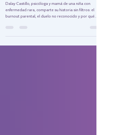
para ti
Dalay Castillo, psicóloga y mamá de una niña con
enfermedad rara, comparte su historia sin filtros: el
burnout parental, el duelo no reconocido y por qué
pedir ayuda no es rendirse. Guía para mamás
cuidadoras.