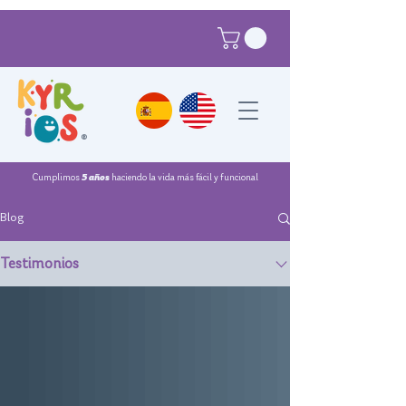
®
Cumplimos
5 años
haciendo la vida más fácil y funcional
Blog
Testimonios