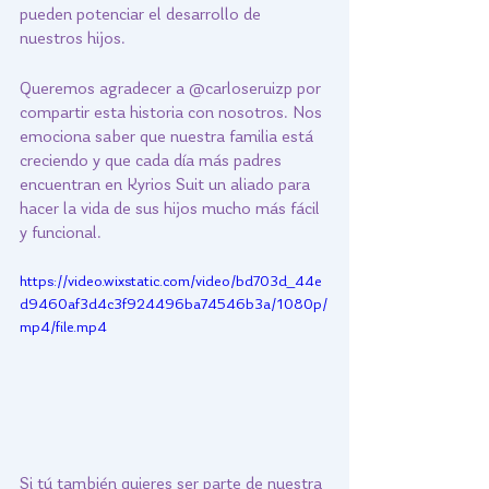
pueden potenciar el desarrollo de 
nuestros hijos.
Queremos agradecer a @carloseruizp por 
compartir esta historia con nosotros. Nos 
emociona saber que nuestra familia está 
creciendo y que cada día más padres 
encuentran en Kyrios Suit un aliado para 
hacer la vida de sus hijos mucho más fácil 
y funcional.
https://video.wixstatic.com/video/bd703d_44e
d9460af3d4c3f924496ba74546b3a/1080p/
mp4/file.mp4
Si tú también quieres ser parte de nuestra 