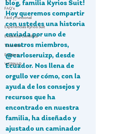
blog, familia Kyrios Suit! 
FAQ's
Hoy queremos compartir 
Fácil y Funcional
con ustedes una historia 
Experiencias Kyrios Suit
enviada por uno de 
Evidencia Científica
nuestros miembros, 
Tutoriales
@carloseruizp, desde 
Eventos
WEBINAR
Ecuador. Nos llena de 
orgullo ver cómo, con la 
ayuda de los consejos y 
recursos que ha 
encontrado en nuestra 
familia, ha diseñado y 
ajustado un caminador 