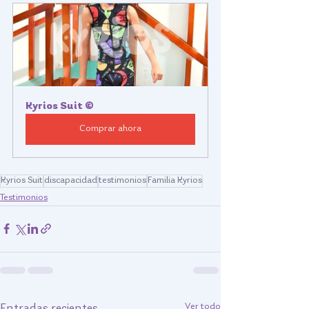
Kyrios Suit ©
Comprar ahora
Kyrios Suit
discapacidad
testimonios
Familia Kyrios
Testimonios
Ver todo
Entradas recientes