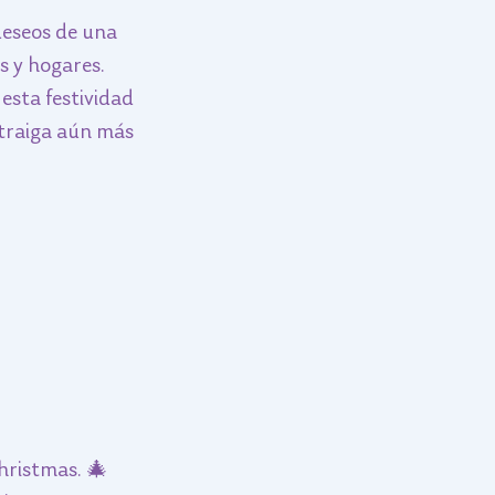
deseos de una 
s y hogares. 
sta festividad 
 traiga aún más 
hristmas. 🎄 