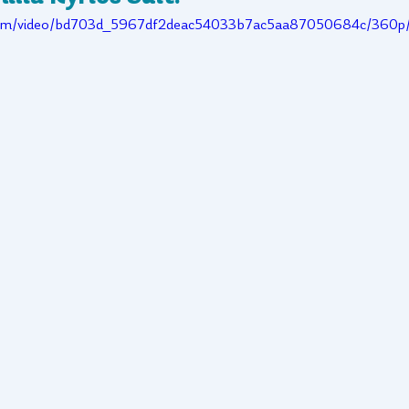
ic.com/video/bd703d_5967df2deac54033b7ac5aa87050684c/360p/