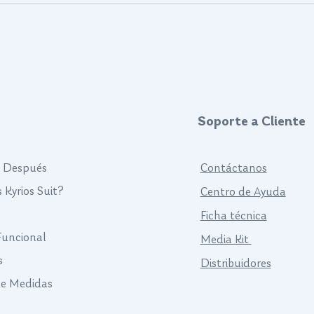
Dispositivos de Movilidad y
Arné
Posicionamiento
Bipe
desd
Soporte a Cliente
y Después
Contáctanos
 Kyrios Suit?
Centro de Ayuda
Ficha técnica
 Funcional
Media Kit
s
Distribuidores
de Medidas