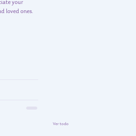
iate your 
nd loved ones. 
Ver todo