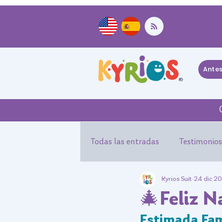
Ante
®
Todas las entradas
Testimonios
Kyrios Suit
24 dic 2
Experiencias Kyrios Suit
Ev
🎄Feliz 
Estimada Fami