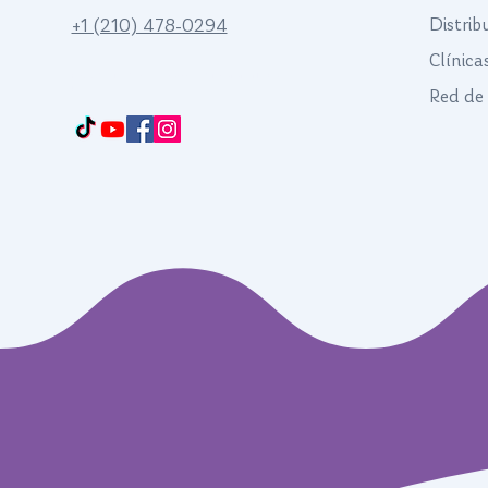
Distrib
+1 (210) 478-0294
Clínica
Francisco Way 10607 Converse San Antonio, TX 78109 SAN ANTONIO, TEXAS,
US
Red de 