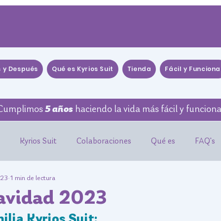
s y Después
Qué es Kyrios Suit
Tienda
Fácil y Funciona
Cumplimos
5 años
haciendo la vida más fácil y funciona
Kyrios Suit
Colaboraciones
Qué es
FAQ's
023
1 min de lectura
idencia Científica
Tutoriales
Eventos
WEBINAR
Navidad 2023
lia Kyrios Suit: