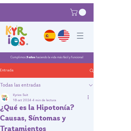
®
Cumplimos
5 años
haciendo la vida más fácil y funcional
Entrada
Todas las entradas
Kyrios Suit
18 oct 2024
4 min de lectura
¿Qué es la Hipotonía?
Causas, Síntomas y
Tratamientos