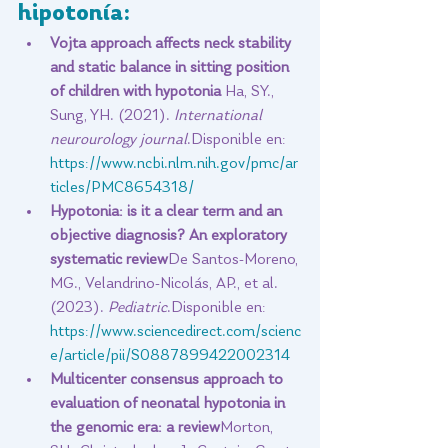
hipotonía:
Vojta approach affects neck stability 
and static balance in sitting position 
of children with hypotonia 
Ha, SY., 
Sung, YH. (2021). 
International 
neurourology journal
.Disponible en: 
https://www.ncbi.nlm.nih.gov/pmc/ar
ticles/PMC8654318/
Hypotonia: is it a clear term and an 
objective diagnosis? An exploratory 
systematic review
De Santos-Moreno, 
MG., Velandrino-Nicolás, AP., et al. 
(2023). 
Pediatric
.Disponible en: 
https://www.sciencedirect.com/scienc
e/article/pii/S0887899422002314
Multicenter consensus approach to 
evaluation of neonatal hypotonia in 
the genomic era: a review
Morton, 