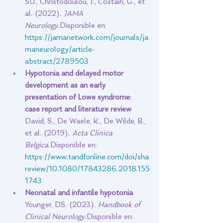
SU., Christodoulou, J., Costain, G., et 
al. (2022). 
JAMA 
Neurology
.Disponible en: 
https://jamanetwork.com/journals/ja
maneurology/article-
abstract/2789503
Hypotonia and delayed motor 
development as an early 
presentation of Lowe syndrome: 
case report and literature review 
David, S., De Waele, K., De Wilde, B., 
et al. (2019). 
Acta Clinica 
Belgica
.Disponible en: 
https://www.tandfonline.com/doi/sha
review/10.1080/17843286.2018.155
1743
Neonatal and infantile hypotonia 
Younger, DS. (2023). 
Handbook of 
Clinical Neurology
.Disponible en: 