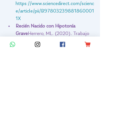
https://www.sciencedirect.com/scienc
e/article/pii/B97803239881860001
1X
Recién Nacido con Hipotonía 
Grave
Herrero, ML. (2020). Trabajo 
Fin de Grado, Universidad de 
Zaragoza.Disponible en: 
https://zaguan.unizar.es/record/1113
85/files/TAZ-TFG-2020-843.pdf?
version=1
Manifestaciones 
Otorrinolaringológicas del Síndrome 
de Prader-Willi
Rodríguez, H., 
Cuestas, G., Leske, V. (2015). Revista 
FASO.Disponible en: 
https://faso.org.ar/revistas/2015/2/2
.pdf
Recién Nacido/Lactante 
Hipotónico
Pisón, JL. Algoritmos 