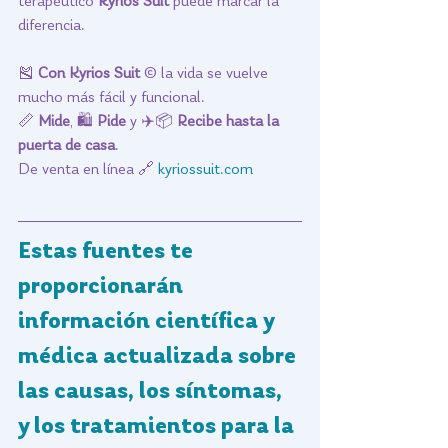
terapéutico 
Kyrios Suit
 puede marcar la 
diferencia.
🎽 
Con Kyrios Suit
 © la vida se vuelve 
mucho más fácil y funcional.
📏 
Mide
, 🛍 
Pide
 y ✈️📦 
Recibe hasta la 
puerta de casa
.
De venta en línea 🔗 
kyriossuit.com
Estas fuentes te 
proporcionarán 
información científica y 
médica actualizada sobre 
las causas, los síntomas, 
y los tratamientos para la 