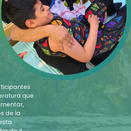
articipantes
teratura que
ementar,
s de la
esta
dor de 4