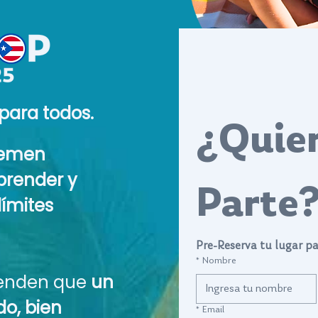
para todos.
¿Quier
temen
prender y
Parte
límites
Pre-Reserva tu lugar pa
*
Nombre
ienden que
un
do, bien
*
Email