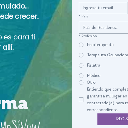
timulado…
ede crecer.
*
País
País de Residencia
o es para ti…
*
Profesión
allí.
Fisioterapeuta
Terapeuta Ocupacion
Fisiatra
Médico
Otro
Entiendo que completa
rma
garantiza mi lugar en 
contactado(a) para re
correspondiente.
REGI