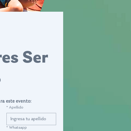
es Ser 
?
ra este evento:
*
Apellido
*
Whatsapp