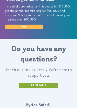
Instead of purchasing just this course for $15 USD,
get the annual membership for $90 USD and
access all “Fácil y Funcional” courses for a full year
— saving over $60 USD.
Yes!
Do you have any
questions?
Reach out to us directly. We’re here to
support you.
CONTACT
Kyrios Suit ©