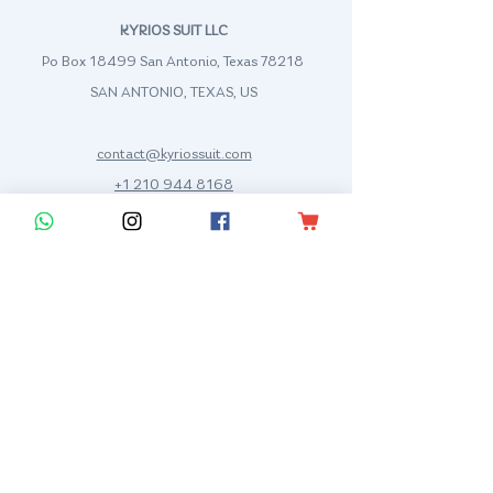
KYRIOS SUIT LLC
Po Box 18499 San Antonio, Texas 78218
SAN ANTONIO, TEXAS, US
contact@kyriossuit.com
+1 210 944 8168
Francisco Way 10607 Converse San Antonio, TX 78109 SAN ANTONIO, TEXAS, US
Customer Support
Contact us
Help Center
Data sheet
Media Kit