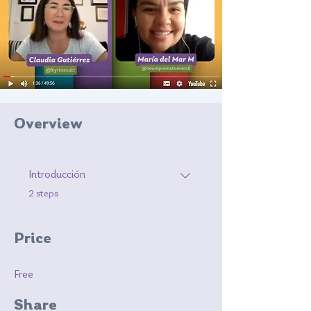
Overview
Introducción
.
2 steps
Price
Free
Share