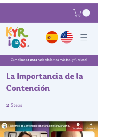
®
Cumplimos
5 años
haciendo la vida más fácil y funcional
La Importancia de la
Contención
2 Steps
2
Steps