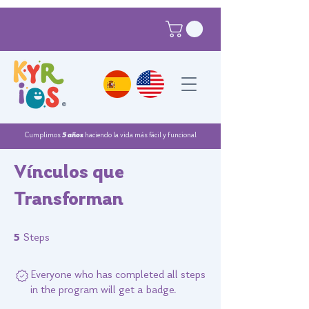
®
Cumplimos
5 años
haciendo la vida más fácil y funcional
Vínculos que
Transforman
5 Steps
5
Steps
Everyone who has completed all steps
in the program will get a badge.