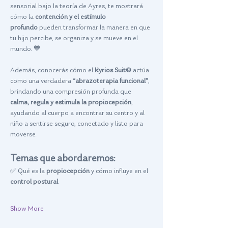
sensorial bajo la teoría de Ayres, te mostrará 
cómo la 
contención y el estímulo 
profundo
 pueden transformar la manera en que 
tu hijo percibe, se organiza y se mueve en el 
mundo. 💙
Además, conocerás cómo el 
Kyrios Suit©
 actúa 
como una verdadera 
“abrazoterapia funcional”
, 
brindando una compresión profunda que 
calma, regula y estimula la propiocepción
, 
ayudando al cuerpo a encontrar su centro y al 
niño a sentirse seguro, conectado y listo para 
moverse.
Temas que abordaremos:
✅ Qué es la 
propiocepción
 y cómo influye en el 
control postural
.
Show More