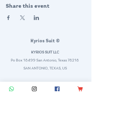
Share this event
Kyrios Suit ©
KYRIOS SUIT LLC
Po Box 18499 San Antonio, Texas 78218
SAN ANTONIO, TEXAS, US
contact@kyriossuit.com
+1 210 944 8168
Francisco Way 10607 Converse San Antonio, TX 78109 SAN ANTONIO, TEXAS, US