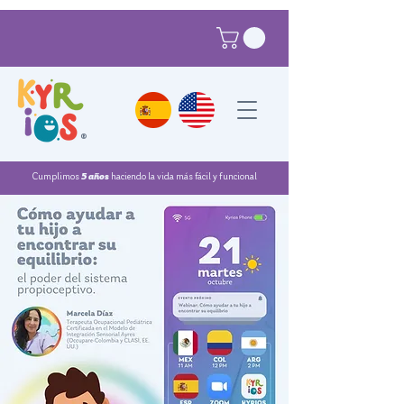
®
Cumplimos
5 años
haciendo la vida más fácil y funcional