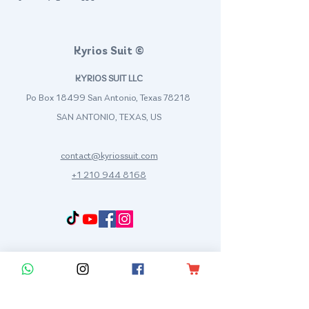
Kyrios Suit ©
KYRIOS SUIT LLC
Po Box 18499 San Antonio, Texas 78218
SAN ANTONIO, TEXAS, US
contact@kyriossuit.com
+1 210 944 8168
Francisco Way 10607 Converse San Antonio, TX 78109 SAN ANTONIO, TEXAS, US
Customer Support
Contact us