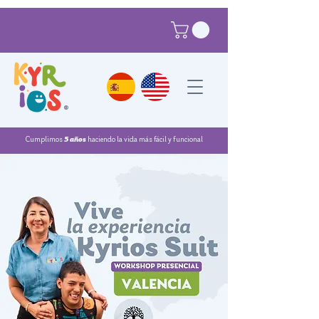
®
Cumplimos
5 años
haciendo la vida más fácil y funcional