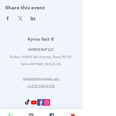
Share this event
Kyrios Suit ©
KYRIOS SUIT LLC
Po Box 18499 San Antonio, Texas 78218
SAN ANTONIO, TEXAS, US
contact@kyriossuit.com
+1 210 944 8168
Francisco Way 10607 Converse San Antonio, TX 78109 SAN ANTONIO, TEXAS, US