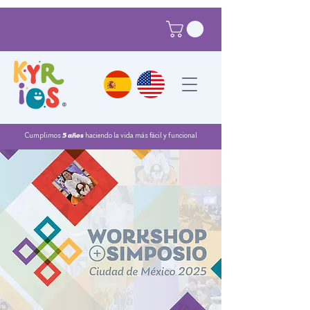
®
Cumplimos
5 años
haciendo la vida más fácil y funcional