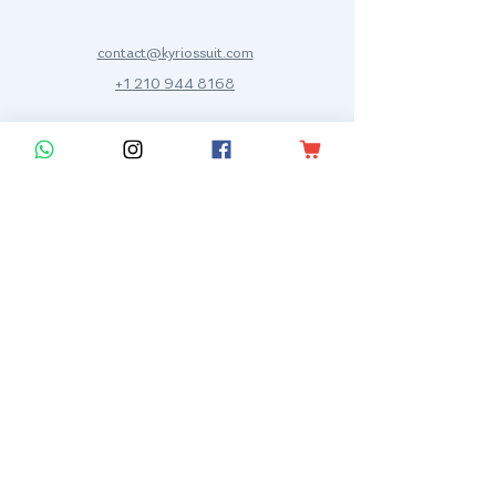
contact@kyriossuit.com
+1 210 944 8168
Francisco Way 10607 Converse San Antonio, TX 78109 SAN ANTONIO, TEXAS, US
Customer Support
Contact us
Help Center
Data sheet
Media Kit
Dealers
Policies