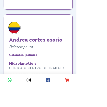
Andrea cortes osorio
Fisioterapeuta
Colombia, palmira
HidroEmotion
CLÍNICA O CENTRO DE TRABAJO
+57 318 4559345
TELÉFONO
@hidroemotion
REDES SOCIALES O PÁGINA WEB