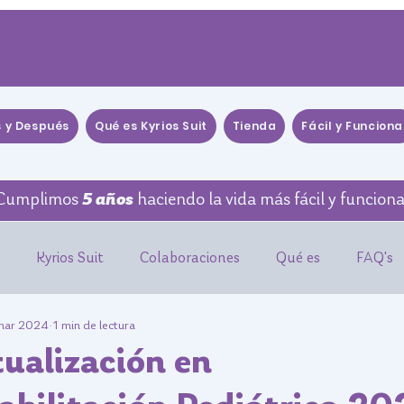
s y Después
Qué es Kyrios Suit
Tienda
Fácil y Funciona
Cumplimos
5 años
haciendo la vida más fácil y funciona
Kyrios Suit
Colaboraciones
Qué es
FAQ's
mar 2024
1 min de lectura
idencia Científica
Tutoriales
Eventos
WEBINAR
ualización en