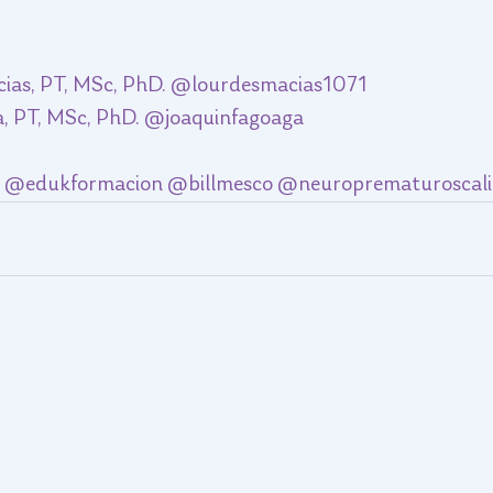
cias, PT, MSc, PhD. @lourdesmacias1071
a, PT, MSc, PhD. @joaquinfagoaga
on @edukformacion @billmesco @neuroprematuroscali