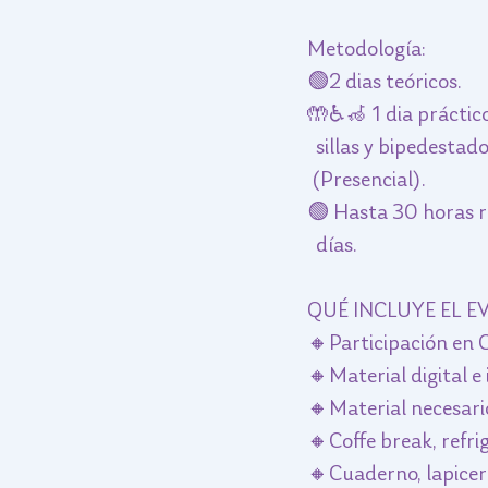
Metodología:
🟢2 dias teóricos.
🤲♿️🦽 1 dia práctic
  sillas y bipedestad
 (Presencial).
🟢 Hasta 30 horas re
  días. 
QUÉ INCLUYE EL 
🔸Participación en C
🔸Material digital e
🔸Material necesari
🔸Coffe break, refrig
🔸Cuaderno, lapicero