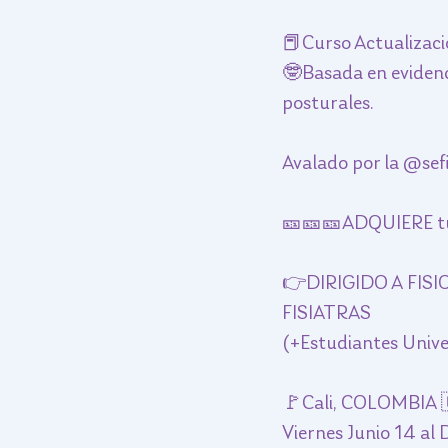
📕Curso Actualizaci
🤓Basada en evidenci
posturales. 
Avalado por la @sefi
🎫🎫🎫ADQUIERE tus
👉DIRIGIDO A FIS
FISIATRAS
(+Estudiantes Univer
🚩Cali, COLOMBIA 
Viernes Junio 14 al