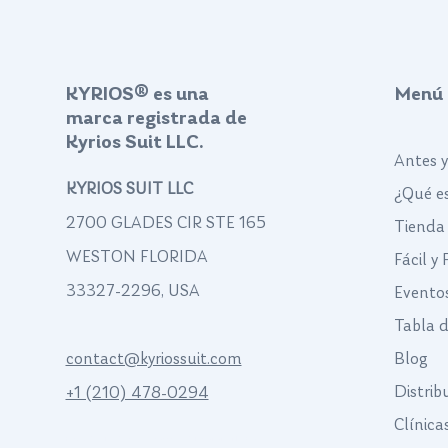
KYRIOS® es una
Menú
marca registrada de
Kyrios Suit LLC.
Antes 
KYRIOS SUIT LLC
¿Qué es
2700 GLADES CIR STE 165
Tienda
WESTON FLORIDA
Fácil y
33327-2296, USA
Evento
Tabla 
contact@kyriossuit.com
Blog
Distrib
+1 (210) 478-0294
Clínica
Francisco Way 10607 Converse San Antonio, TX 78109 SAN ANTONIO, TEXAS,