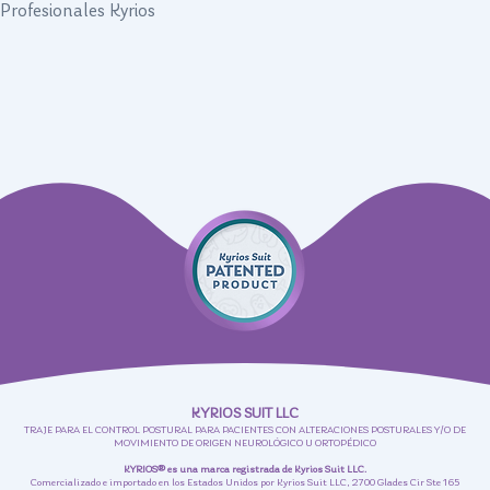
Profesionales Kyrios
KYRIOS SUIT LLC
TRAJE PARA EL CONTROL POSTURAL PARA PACIENTES CON ALTERACIONES POSTURALES Y/O DE
MOVIMIENTO DE ORIGEN NEUROLÓGICO U ORTOPÉDICO
KYRIOS® es una marca registrada de Kyrios Suit LLC.
Comercializado e importado en los Estados Unidos por Kyrios Suit LLC, 2700 Glades Cir Ste 165