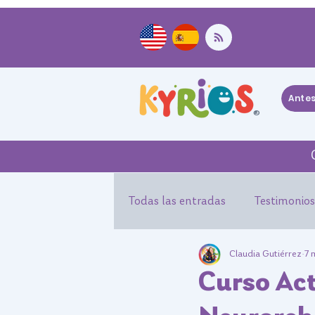
Ante
®
Todas las entradas
Testimonios
Claudia Gutiérrez
7 
Experiencias Kyrios Suit
Ev
Curso Act