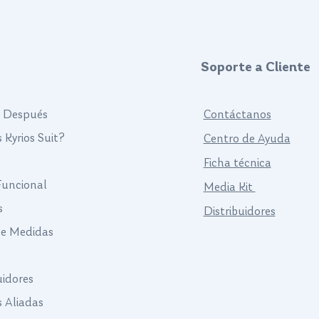
desde el techo.
Soporte a Cliente
y Después
Contáctanos
 Kyrios Suit?
Centro de Ayuda
Ficha técnica
 Funcional
Media Kit
s
Distribuidores
de Medidas
uidores
s Aliadas