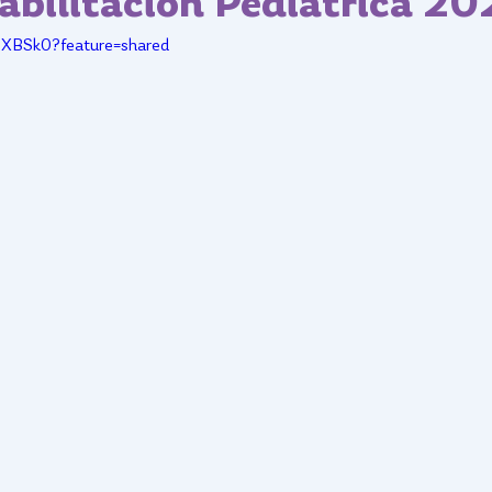
abilitación Pediátrica 20
SXBSk0?feature=shared