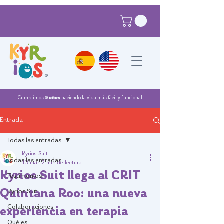
®
Cumplimos
5 años
haciendo la vida más fácil y funcional
Entrada
Todas las entradas
Kyrios Suit
Todas las entradas
13 mar
2 min de lectura
Kyrios Suit llega al CRIT
Testimonios
Quintana Roo: una nueva
Kyrios Suit
Colaboraciones
experiencia en terapia
Qué es