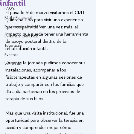
infantil
FAQ's
El pasado 9 de marzo visitamos el CRIT 
Fácil y Funcional
Quintana Roo para vivir una experiencia 
que nos permitió ver, una vez más, el 
Experiencias Kyrios Suit
impacto que puede tener una herramienta 
Evidencia Científica
de apoyo postural dentro de la 
Tutoriales
rehabilitación infantil.
Eventos
Durante la jornada pudimos conocer sus 
WEBINAR
instalaciones, acompañar a los 
fisioterapeutas en algunas sesiones de 
trabajo y compartir con las familias que 
día a día participan en los procesos de 
terapia de sus hijos.
Más que una visita institucional, fue una 
oportunidad para observar la terapia en 
acción y comprender mejor cómo 