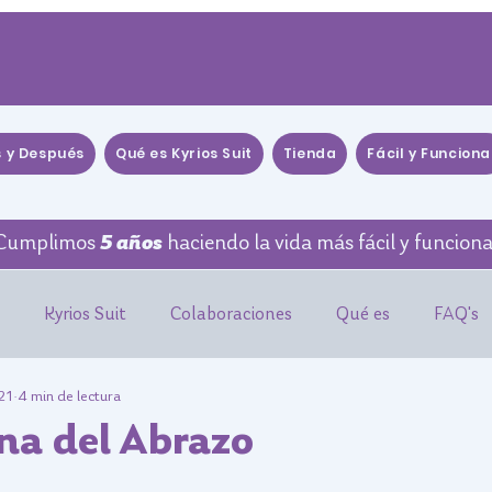
s y Después
Qué es Kyrios Suit
Tienda
Fácil y Funciona
Cumplimos
5 años
haciendo la vida más fácil y funciona
Kyrios Suit
Colaboraciones
Qué es
FAQ's
21
4 min de lectura
idencia Científica
Tutoriales
Eventos
WEBINAR
na del Abrazo