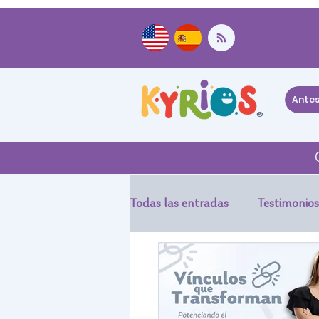
Ante
®
Todas las entradas
Testimonios
Experiencias Kyrios Suit
Ev