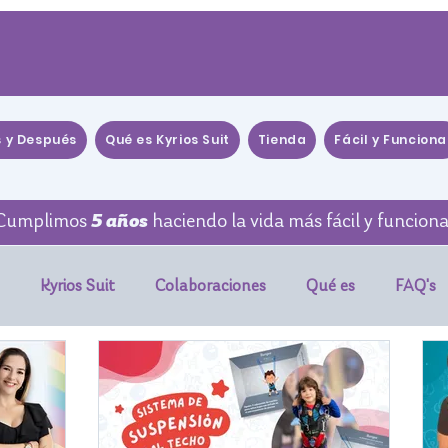
s y Después
Qué es Kyrios Suit
Tienda
Fácil y Funciona
Cumplimos
5 años
haciendo la vida más fácil y funciona
Kyrios Suit
Colaboraciones
Qué es
FAQ's
idencia Científica
Tutoriales
Eventos
WEBINAR