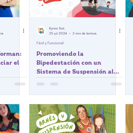
Kyrios Suit
ura
25 jul 2024
2 min de lectura
Fácil y Funcional
forman:
Promoviendo la
ciar el
Bipedestación con un
Sistema de Suspensión al
Techo