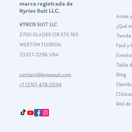
marca registrada de
Kyrios Suit LLC.
Antes 
KYRIOS SUIT LLC
¿Qué es
2700 GLADES CIR STE 165
Tienda
WESTON FLORIDA
Fácil y
33327-2296, USA
Evento
Tabla 
contact@kyriossuit.com
Blog
Distrib
+1 (210) 478-0294
Clínica
Francisco Way 10607 Converse San Antonio, TX 78109 SAN ANTONIO, TEXAS,
US
Red de 