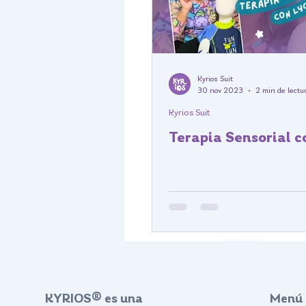
Kyrios Suit
30 nov 2023
2 min de lectu
Kyrios Suit
Terapia Sensorial c
Traje control postural
KYRIOS® es una
Menú