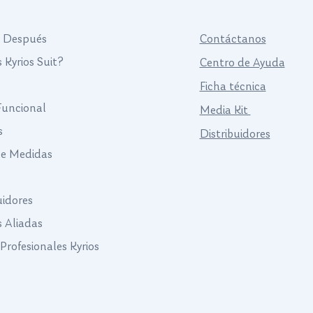
y Después
Contáctanos
 Kyrios Suit?
Centro de Ayuda
Ficha técnica
 Funcional
Media Kit
s
Distribuidores
de Medidas
uidores
s Aliadas
Profesionales Kyrios