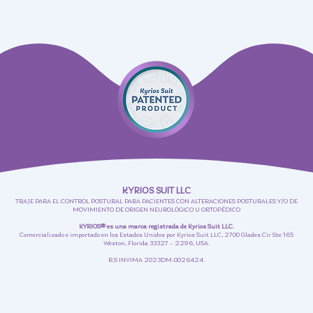
KYRIOS SUIT LLC
TRAJE PARA EL CONTROL POSTURAL PARA PACIENTES CON ALTERACIONES POSTURALES Y/O DE
MOVIMIENTO DE ORIGEN NEUROLÓGICO U ORTOPÉDICO
KYRIOS® es una marca registrada de Kyrios Suit LLC.
Comercializado e importado en los Estados Unidos por Kyrios Suit LLC, 2700 Glades Cir Ste 165
Weston, Florida 33327 – 2296, USA.
R.S INVIMA 2023DM-0026424.